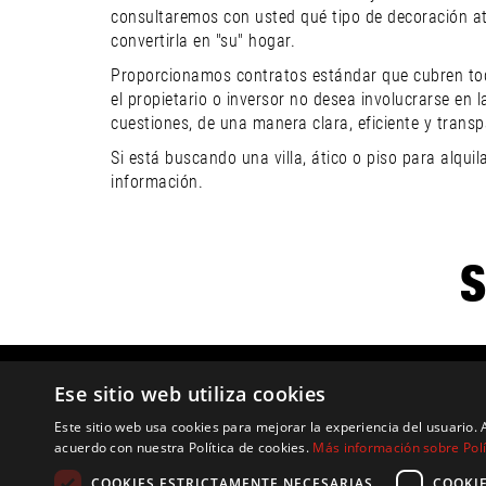
consultaremos con usted qué tipo de decoración at
convertirla en "su" hogar.
Proporcionamos contratos estándar que cubren toda
el propietario o inversor no desea involucrarse en 
cuestiones, de una manera clara, eficiente y transp
Si está buscando una villa, ático o piso para alqu
información.
S
Ese sitio web utiliza cookies
CAN TERESITA – ENCANTADORA VILLA
PRIVADA EN IBIZA CERCA DE ES CUBELLS
Este sitio web usa cookies para mejorar la experiencia del usuario. A
acuerdo con nuestra Política de cookies.
Más información sobre Polí
CON VISTAS AL MAR
COOKIES ESTRICTAMENTE NECESARIAS
COOKI