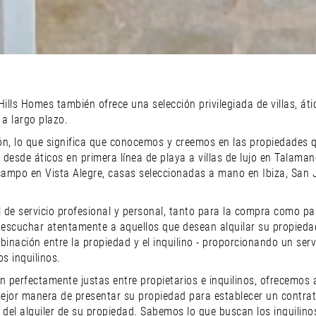
lls Homes también ofrece una selección privilegiada de villas, átic
 a largo plazo.
cción, lo que significa que conocemos y creemos en las propiedade
desde áticos en primera línea de playa a villas de lujo en Talamanca
 campo en Vista Alegre, casas seleccionadas a mano en Ibiza, San 
de servicio profesional y personal, tanto para la compra como para 
escuchar atentamente a aquellos que desean alquilar su propiedad, 
binación entre la propiedad y el inquilino - proporcionando un ser
s inquilinos.
n perfectamente justas entre propietarios e inquilinos, ofrecemos 
mejor manera de presentar su propiedad para establecer un contrato 
 del alquiler de su propiedad. Sabemos lo que buscan los inquilinos 