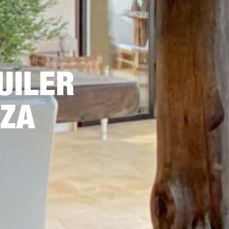
UILER
IZA