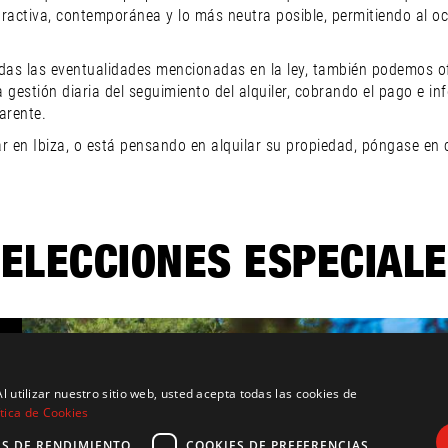
ractiva, contemporánea y lo más neutra posible, permitiendo al o
s las eventualidades mencionadas en la ley, también podemos ofrec
la gestión diaria del seguimiento del alquiler, cobrando el pago e 
arente.
ilar en Ibiza, o está pensando en alquilar su propiedad, póngase 
ELECCIONES ESPECIAL
l utilizar nuestro sitio web, usted acepta todas las cookies de
tica de Cookies
ES DE RENDIMIENTO
COOKIES DE PREFERENCIAS