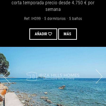
corta temporada
precio desde
4.750 €
por
semana
Ref: IH399
5 dormitorios
5 baños
AÑADIR
MÁS