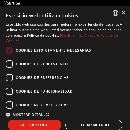
Youtube
LinkedIn
×
Ese sitio web utiliza cookies
Instagram
Este sitio web usa cookies para mejorar la experiencia del usuario. Al
ENGLISH
utilizar nuestro sitio web, usted acepta todas las cookies de acuerdo
con nuestra Política de cookies.
Más información sobre Política de
SPANISH
Cookies
FRENCH
COOKIES ESTRICTAMENTE NECESARIAS
GERMAN
COOKIES DE RENDIMIENTO
© Ibiza Hills Homes S.L., Calle Milan, Viviendas Puerto 1, 07819
COOKIES DE PREFERENCIAS
Roca Llisa, Ibiza
evelin@ibiza-hills-homes.com
CIF: B44810083 |
Información legal
|
Política de privacidad
|
Política de
COOKIES DE FUNCIONALIDAD
Cookies
|Creado por
inmoba.com
COOKIES NO CLASIFICADAS
MOSTRAR DETALLES
ACEPTAR TODO
RECHAZAR TODO