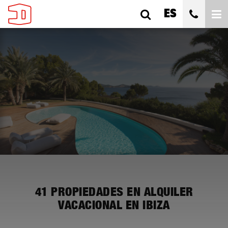
ES
TODAS LAS CIUDADES
TODAS LAS SUBÁREAS
TODOS LOS TIPOS
DORMITORIOS
CUALQUIER PRECIO
41
PROPIEDADES EN ALQUILER
VACACIONAL EN IBIZA
BUSCAR