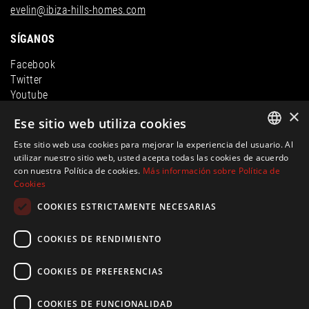
evelin@ibiza-hills-homes.com
SÍGANOS
Facebook
Twitter
Youtube
LinkedIn
×
Ese sitio web utiliza cookies
Instagram
Este sitio web usa cookies para mejorar la experiencia del usuario. Al
ENGLISH
utilizar nuestro sitio web, usted acepta todas las cookies de acuerdo
con nuestra Política de cookies.
Más información sobre Política de
SPANISH
Cookies
FRENCH
COOKIES ESTRICTAMENTE NECESARIAS
GERMAN
COOKIES DE RENDIMIENTO
© Ibiza Hills Homes S.L., Calle Milan, Viviendas Puerto 1, 07819
COOKIES DE PREFERENCIAS
Roca Llisa, Ibiza
evelin@ibiza-hills-homes.com
CIF: B44810083 |
Información legal
|
Política de privacidad
|
Política de
COOKIES DE FUNCIONALIDAD
Cookies
|Creado por
inmoba.com