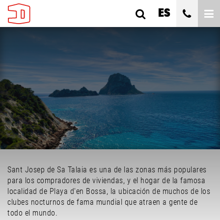
ES
SANT JOSEP DE SA TALAIA
VISTA ALEGRE
TODOS LOS TIPOS
DORMITORIOS
Sant Josep de Sa Talaia es una de las zonas más populares
CUALQUIER PRECIO
para los compradores de viviendas, y el hogar de la famosa
localidad de Playa d'en Bossa, la ubicación de muchos de los
BUSCAR
clubes nocturnos de fama mundial que atraen a gente de
todo el mundo.