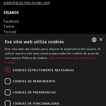
evelin@ibiza-hills-homes.com
SÍGANOS
Facebook
Twitter
Youtube
LinkedIn
×
Ese sitio web utiliza cookies
Instagram
Este sitio web usa cookies para mejorar la experiencia del usuario. Al
ENGLISH
utilizar nuestro sitio web, usted acepta todas las cookies de acuerdo
con nuestra Política de cookies.
Más información sobre Política de
SPANISH
Cookies
FRENCH
COOKIES ESTRICTAMENTE NECESARIAS
GERMAN
COOKIES DE RENDIMIENTO
© Ibiza Hills Homes S.L., Calle Milan, Viviendas Puerto 1, 07819
COOKIES DE PREFERENCIAS
Roca Llisa, Ibiza
evelin@ibiza-hills-homes.com
CIF: B44810083 |
Información legal
|
Política de privacidad
|
Política de
COOKIES DE FUNCIONALIDAD
Cookies
|Creado por
inmoba.com