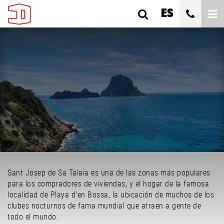
ES
SANT JOSEP DE SA TALAIA
TODAS LAS SUBÁREAS
TODOS LOS TIPOS
DORMITORIOS
Sant Josep de Sa Talaia es una de las zonas más populares
CUALQUIER PRECIO
para los compradores de viviendas, y el hogar de la famosa
localidad de Playa d'en Bossa, la ubicación de muchos de los
BUSCAR
clubes nocturnos de fama mundial que atraen a gente de
todo el mundo.