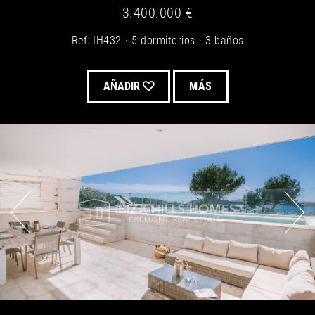
3.400.000 €
Ref: IH432
5 dormitorios
3 baños
AÑADIR
MÁS