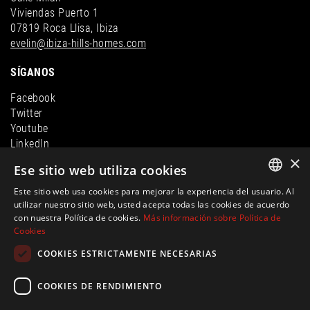
Viviendas Puerto 1
07819 Roca Llisa, Ibiza
evelin@ibiza-hills-homes.com
SÍGANOS
Facebook
Twitter
Youtube
LinkedIn
×
Instagram
Ese sitio web utiliza cookies
Este sitio web usa cookies para mejorar la experiencia del usuario. Al
ENGLISH
utilizar nuestro sitio web, usted acepta todas las cookies de acuerdo
con nuestra Política de cookies.
Más información sobre Política de
SPANISH
Cookies
FRENCH
COOKIES ESTRICTAMENTE NECESARIAS
GERMAN
COOKIES DE RENDIMIENTO
© Ibiza Hills Homes S.L., Calle Milan, Viviendas Puerto 1, 07819