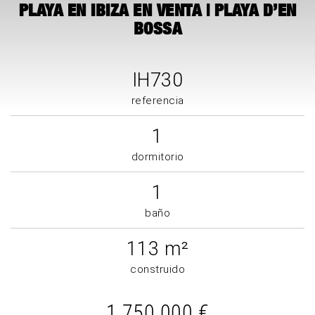
PLAYA EN IBIZA EN VENTA | PLAYA D’EN
BOSSA
IH730
referencia
1
dormitorio
1
baño
113 m²
construido
1.750.000 €