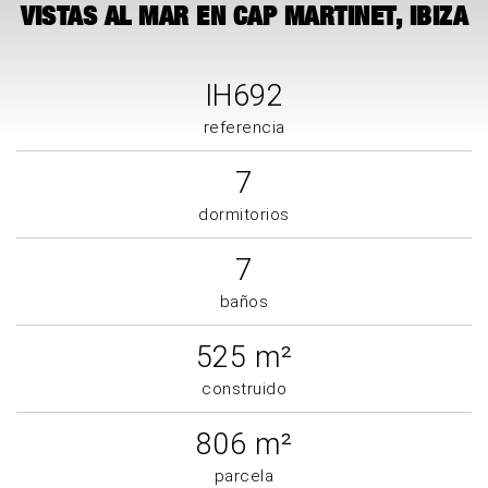
VISTAS AL MAR EN CAP MARTINET, IBIZA
IH692
referencia
7
dormitorios
7
baños
525 m²
construido
806 m²
parcela