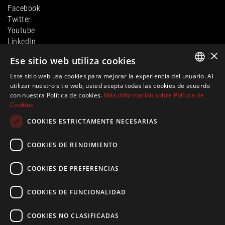
Facebook
Twitter
Youtube
LinkedIn
×
Instagram
Ese sitio web utiliza cookies
Este sitio web usa cookies para mejorar la experiencia del usuario. Al
ENGLISH
utilizar nuestro sitio web, usted acepta todas las cookies de acuerdo
con nuestra Política de cookies.
Más información sobre Política de
SPANISH
Cookies
FRENCH
COOKIES ESTRICTAMENTE NECESARIAS
GERMAN
COOKIES DE RENDIMIENTO
© Ibiza Hills Homes S.L., Calle Milan, Viviendas Puerto 1, 07819
Roca Llisa, Ibiza
evelin@ibiza-hills-homes.com
COOKIES DE PREFERENCIAS
CIF: B44810083 |
Información legal
|
Política de privacidad
|
Política de
Cookies
|Creado por
inmoba.com
COOKIES DE FUNCIONALIDAD
COOKIES NO CLASIFICADAS