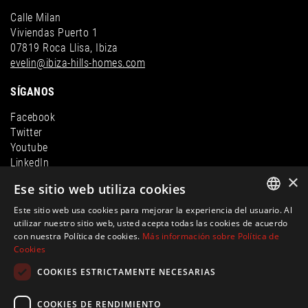
Calle Milan
Viviendas Puerto 1
07819 Roca Llisa, Ibiza
evelin@ibiza-hills-homes.com
SÍGANOS
Facebook
Twitter
Youtube
LinkedIn
×
Instagram
Ese sitio web utiliza cookies
Este sitio web usa cookies para mejorar la experiencia del usuario. Al
ENGLISH
utilizar nuestro sitio web, usted acepta todas las cookies de acuerdo
con nuestra Política de cookies.
Más información sobre Política de
SPANISH
Cookies
FRENCH
COOKIES ESTRICTAMENTE NECESARIAS
GERMAN
COOKIES DE RENDIMIENTO