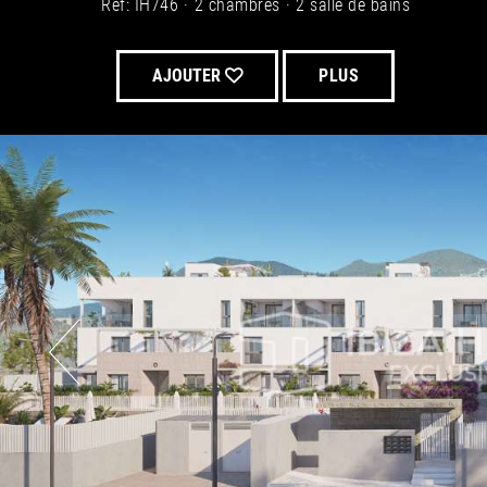
Ref: IH746
2 chambres
2 salle de bains
AJOUTER
PLUS