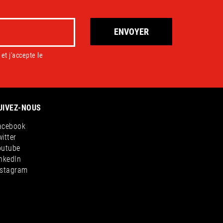
ENVOYER
et j'accepte le
UIVEZ-NOUS
acebook
itter
outube
nkedIn
nstagram