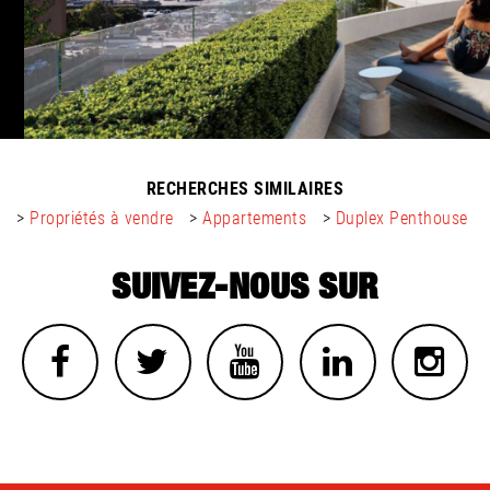
RECHERCHES SIMILAIRES
>
Propriétés à vendre
>
Appartements
>
Duplex Penthouse
SUIVEZ-NOUS SUR