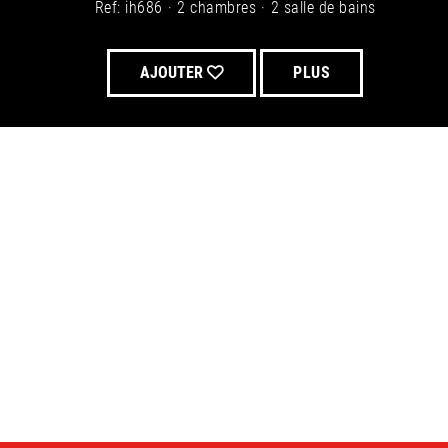
Ref: ih686
2 chambres
2 salle de bains
AJOUTER
PLUS