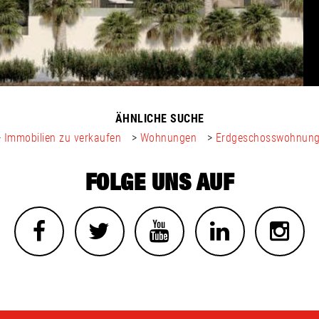
ÄHNLICHE SUCHE
>
Immobilien zu verkaufen
>
Wohnungen
>
Erdgeschosswohnun
FOLGE UNS AUF