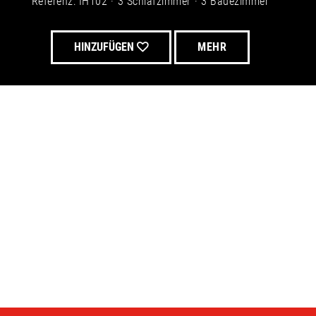
Referenz: IH102
3 Schlafzimmer
3 Badezimmer
HINZUFÜGEN
MEHR
g