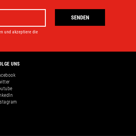
SENDEN
en und akzeptiere die
OLGE UNS
acebook
itter
outube
nkedIn
nstagram