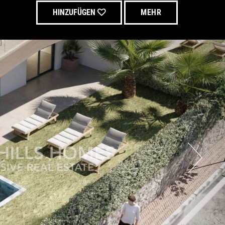
HINZUFÜGEN
MEHR