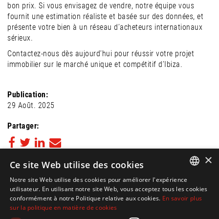
bon prix. Si vous envisagez de vendre, notre équipe vous
fournit une estimation réaliste et basée sur des données, et
présente votre bien à un réseau d’acheteurs internationaux
sérieux.
Contactez-nous dès aujourd’hui pour réussir votre projet
immobilier sur le marché unique et compétitif d’Ibiza.
Publication:
29 Août. 2025
Partager:
×
Ce site Web utilise des cookies
Retour au blog
Notre site Web utilise des cookies pour améliorer l'expérience
SUIVEZ-NOUS SUR
ENGLISH
utilisateur. En utilisant notre site Web, vous acceptez tous les cookies
conformément à notre Politique relative aux cookies.
En savoir plus
SPANISH
sur la politique en matière de cookies