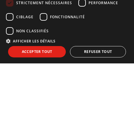
FRENCH
STRICTEMENT NÉCESSAIRES
PERFORMANCE
GERMAN
CIBLAGE
FONCTIONNALITÉ
NON CLASSIFIÉS
AFFICHER LES DÉTAILS
NEWSLETTER
ACCEPTER TOUT
REFUSER TOUT
Souscrivez a notre newsletter:
J'accepte de recevoir des informations par courrier électronique
et j'accepte le
Politique de confidentialité
ENVOYER
EXPLORER