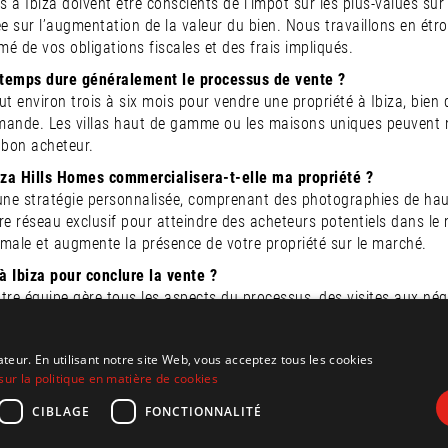
s à Ibiza doivent être conscients de l’impôt sur les plus-values ​​sur
ée sur l’augmentation de la valeur du bien. Nous travaillons en étr
mé de vos obligations fiscales et des frais impliqués.
temps dure généralement le processus de vente ?
aut environ trois à six mois pour vendre une propriété à Ibiza, bien
emande. Les villas haut de gamme ou les maisons uniques peuvent n
 bon acheteur.
za Hills Homes commercialisera-t-elle ma propriété ?
une stratégie personnalisée, comprenant des photographies de haute
otre réseau exclusif pour atteindre des acheteurs potentiels dans l
male et augmente la présence de votre propriété sur le marché.
 à Ibiza pour conclure la vente ?
tre équipe gère tous les aspects du processus, des visites aux négo
 vous tenons informés à chaque étape du processus.
re propriété à Ibiza sera simple et réussie avec de bons conseils. 
ateur. En utilisant notre site Web, vous acceptez tous les cookies
s pour rendre l’expérience enrichissante. Prêt à la découvrir ? Con
sur la politique en matière de cookies
CIBLAGE
FONCTIONNALITÉ
SUIVEZ-NOUS SUR