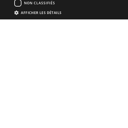
NON CLASSIFIÉS
AFFICHER LES DÉTAILS
NEWSLETTER
Souscrivez a notre newsletter:
EXPLORER
Recherche
Vente