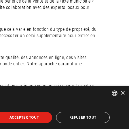
 le bénéfice de la vente et de la taxe municipale «
oite collaboration avec des experts locaux pour
 que cela varie en fonction du type de propriété, du
écessiter un délai supplémentaire pour entrer en
 qualité, des annonces en ligne, des visites
e monde entier. Notre approche garantit une
ciations, afin que vous puissiez gérer la vente à
×
Ibiza Hills Homes vous apporte un soutien et une
tactez-nous dès aujourd’hui pour une consultation !
ENGLISH
ACCEPTER TOUT
REFUSER TOUT
SPANISH
FRENCH