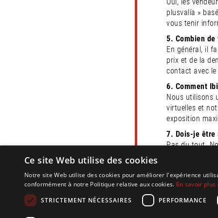
Oui, les vendeur
plusvalía » bas
vous tenir infor
5. Combien de 
En général, il f
prix et de la d
contact avec le
6. Comment Ibi
Nous utilisons 
virtuelles et n
exposition maxi
7. Dois-je être
Pas du tout. No
distance. Nous
Ce site Web utilise des cookies
La vente de vot
Notre site Web utilise des cookies pour améliorer l'expérience utilis
expertise dédié
conformément à notre Politique relative aux cookies.
En savoir plus 
STRICTEMENT NÉCESSAIRES
PERFORMANCE