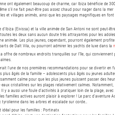
tomne ont également beaucoup de charme, car Ibiza bénéficie de 300
ême s’il ne fait peut-être pas assez chaud pour nager dans la mer
villes et villages animés, ainsi que les paysages magnifiques en font 
le d’Ibiza (Eivissa) et la ville animée de San Antoni ne sont peut-êtr
 toutes les deux sans aucun doute très attrayantes pour les adoles
rne animée. Les plus jeunes, cependant, pourront également profit
parts de Dalt Vila, ou pourront admirer les yachts de luxe dans la
a offre de nombreux endroits tranquilles sur l’île, qui conviennent
calmes.
erait l’une de nos premières recommandations pour se divertir en fa
 plus âgés de la famille – adolescents plus âgés ou jeunes adultes
isamment calme pour que les plus jeunes puissent passer des heure
e eaux cristallines sur les plages relativement calmes. Notamment, 
. Il y a aussi une foule d’activités à pratiquer loin de la plage, avec
es familles actives auront plaisir à explorer ! Le parc d’aventure 
 tyrolienne dans les arbres et escalade sur corde…
 idéal pour les familles : Portinatx