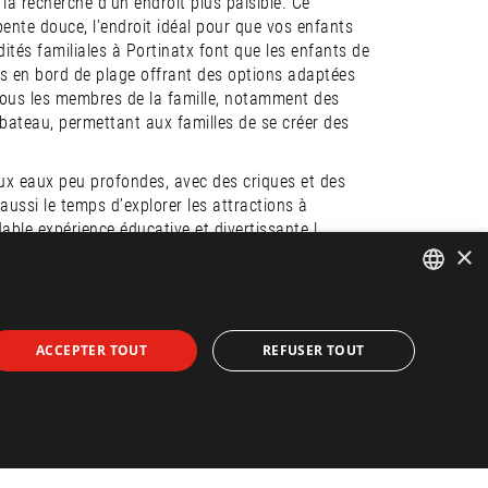
 la recherche d’un endroit plus paisible. Ce
ente douce, l’endroit idéal pour que vos enfants
ités familiales à Portinatx font que les enfants de
nts en bord de plage offrant des options adaptées
à tous les membres de la famille, notamment des
bateau, permettant aux familles de se créer des
ux eaux peu profondes, avec des criques et des
aussi le temps d’explorer les attractions à
ble expérience éducative et divertissante !
×
es est située à proximité, c’est une remarquable
constitue une excursion fascinante et unique,
 Es Codolar et Es Cavallet. De plus, elle met en
ENGLISH
es Posidonia oceanica, ou herbiers marins,
ACCEPTER TOUT
REFUSER TOUT
SPANISH
vitaux pour l’écosystème de l’île et sont
ne qu’ils absorbent. Le parc est également reconnu
FRENCH
s d’oiseaux migrateurs.
GERMAN
es y sont particulièrement bien servies ! Des
ale
fabuleuse et fraîche proposée à chaque coin de