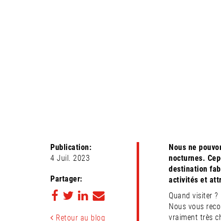
UNE DESTINATION
AVEC VOS ENFANT
Publication:
Nous ne pouvons
4 Juil. 2023
nocturnes. Cep
destination fa
Partager:
activités et at
Quand visiter ?
Nous vous recom
vraiment très ch
Retour au blog