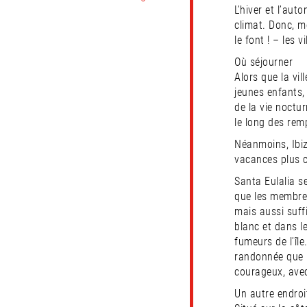
L’hiver et l’au
climat. Donc, m
le font ! – les 
Où séjourner
Alors que la vil
jeunes enfants,
de la vie noctu
le long des rem
Néanmoins, Ibiz
vacances plus 
Santa Eulalia s
que les membres
mais aussi suff
blanc et dans l
fumeurs de l’île
randonnée que l
courageux, avec
Un autre endroit