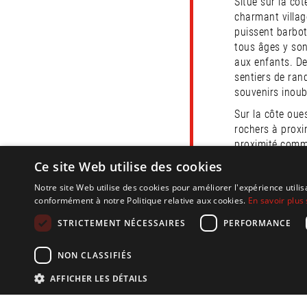
Situé sur la côt
charmant villag
puissent barbot
tous âges y son
aux enfants. De
sentiers de ran
souvenirs inoub
Sur la côte oue
rochers à proxi
proximité comme
Ce site Web utilise des cookies
Pour les amoure
zone de conserv
Notre site Web utilise des cookies pour améliorer l'expérience utilis
offrant des aper
conformément à notre Politique relative aux cookies.
En savoir plus 
évidence l’impo
STRICTEMENT NÉCESSAIRES
PERFORMANCE
reconnus comme 
considérés comm
NON CLASSIFIÉS
comme une halte
Il y a tellement
AFFICHER LES DÉTAILS
vacances de rêv