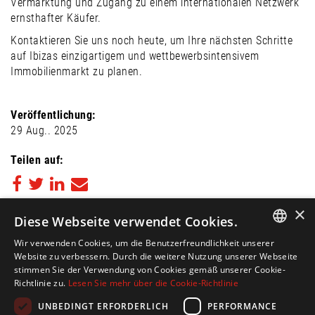
Vermarktung und Zugang zu einem internationalen Netzwerk
ernsthafter Käufer.
Kontaktieren Sie uns noch heute, um Ihre nächsten Schritte
auf Ibizas einzigartigem und wettbewerbsintensivem
Immobilienmarkt zu planen.
Veröffentlichung:
29 Aug.. 2025
Teilen auf:
×
Zurück zum Blog
Diese Webseite verwendet Cookies.
Wir verwenden Cookies, um die Benutzerfreundlichkeit unserer
FOLGE UNS AUF
ENGLISH
Website zu verbessern. Durch die weitere Nutzung unserer Webseite
stimmen Sie der Verwendung von Cookies gemäß unserer Cookie-
SPANISH
Richtlinie zu.
Lesen Sie mehr über die Cookie-Richtlinie
FRENCH
UNBEDINGT ERFORDERLICH
PERFORMANCE