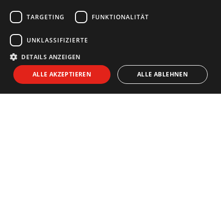
GERMAN
TARGETING
FUNKTIONALITÄT
UNKLASSIFIZIERTE
DETAILS ANZEIGEN
NEWSLETTER
ALLE AKZEPTIEREN
ALLE ABLEHNEN
Newsletter abonnieren:
Ich bin damit einverstanden, Informationen per E-Mail zu erhalten
und akzeptiere die
die Datenschutz-
SENDEN
ERKUNDEN SIE
Suche