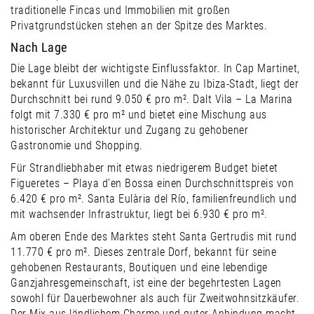
traditionelle Fincas und Immobilien mit großen
Privatgrundstücken stehen an der Spitze des Marktes.
Nach Lage
Die Lage bleibt der wichtigste Einflussfaktor. In Cap Martinet,
bekannt für Luxusvillen und die Nähe zu Ibiza-Stadt, liegt der
Durchschnitt bei rund 9.050 € pro m². Dalt Vila – La Marina
folgt mit 7.330 € pro m² und bietet eine Mischung aus
historischer Architektur und Zugang zu gehobener
Gastronomie und Shopping.
Für Strandliebhaber mit etwas niedrigerem Budget bietet
Figueretes – Playa d’en Bossa einen Durchschnittspreis von
6.420 € pro m². Santa Eulària del Río, familienfreundlich und
mit wachsender Infrastruktur, liegt bei 6.930 € pro m².
Am oberen Ende des Marktes steht Santa Gertrudis mit rund
11.770 € pro m². Dieses zentrale Dorf, bekannt für seine
gehobenen Restaurants, Boutiquen und eine lebendige
Ganzjahresgemeinschaft, ist eine der begehrtesten Lagen
sowohl für Dauerbewohner als auch für Zweitwohnsitzkäufer.
Der Mix aus ländlichem Charme und guter Anbindung macht