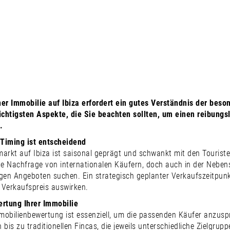
AUF IBIZA VERKAUF
IE WISSEN
ner Immobilie auf Ibiza erfordert ein gutes Verständnis der be
wichtigsten Aspekte, die Sie beachten sollten, um einen reibung
.
 Timing ist entscheidend
markt auf Ibiza ist saisonal geprägt und schwankt mit den Touri
he Nachfrage von internationalen Käufern, doch auch in der Nebens
gen Angeboten suchen. Ein strategisch geplanter Verkaufszeitpunkt
 Verkaufspreis auswirken.
ertung Ihrer Immobilie
obilienbewertung ist essenziell, um die passenden Käufer anzusp
n bis zu traditionellen Fincas, die jeweils unterschiedliche Zielgru