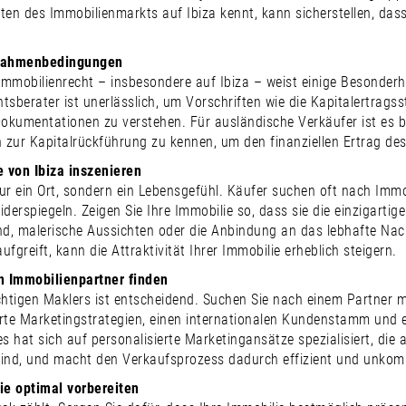
ten des Immobilienmarkts auf Ibiza kennt, kann sicherstellen, da
 Rahmenbedingungen
mmobilienrecht – insbesondere auf Ibiza – weist einige Besonder
tsberater ist unerlässlich, um Vorschriften wie die Kapitalertrags
Dokumentationen zu verstehen. Für ausländische Verkäufer ist es be
zur Kapitalrückführung zu kennen, um den finanziellen Ertrag de
e von Ibiza inszenieren
 nur ein Ort, sondern ein Lebensgefühl. Käufer suchen oft nach Imm
widerspiegeln. Zeigen Sie Ihre Immobilie so, dass sie die einzigarti
d, malerische Aussichten oder die Anbindung an das lebhafte Nach
aufgreift, kann die Attraktivität Ihrer Immobilie erheblich steigern.
en Immobilienpartner finden
chtigen Maklers ist entscheidend. Suchen Sie nach einem Partner mi
e Marketingstrategien, einen internationalen Kundenstamm und ei
es hat sich auf personalisierte Marketingansätze spezialisiert, die
ind, und macht den Verkaufsprozess dadurch effizient und unkompl
ie optimal vorbereiten