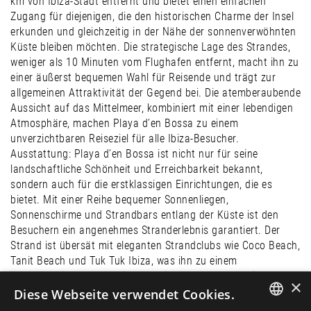
km von Ibiza-Stadt entfernt und bietet einen einfachen
Zugang für diejenigen, die den historischen Charme der Insel
erkunden und gleichzeitig in der Nähe der sonnenverwöhnten
Küste bleiben möchten. Die strategische Lage des Strandes,
weniger als 10 Minuten vom Flughafen entfernt, macht ihn zu
einer äußerst bequemen Wahl für Reisende und trägt zur
allgemeinen Attraktivität der Gegend bei. Die atemberaubende
Aussicht auf das Mittelmeer, kombiniert mit einer lebendigen
Atmosphäre, machen Playa d’en Bossa zu einem
unverzichtbaren Reiseziel für alle Ibiza-Besucher.
Ausstattung: Playa d’en Bossa ist nicht nur für seine
landschaftliche Schönheit und Erreichbarkeit bekannt,
sondern auch für die erstklassigen Einrichtungen, die es
bietet. Mit einer Reihe bequemer Sonnenliegen,
Sonnenschirme und Strandbars entlang der Küste ist den
Besuchern ein angenehmes Stranderlebnis garantiert. Der
Strand ist übersät mit eleganten Strandclubs wie Coco Beach,
Tanit Beach und Tuk Tuk Ibiza, was ihn zu einem
gastronomischen Paradies und einem Hotspot für Liebhaber
×
des Nachtlebens macht. Eines der einzigartigen Merkmale
Diese Webseite verwendet Cookies.
dieses Strandes ist die Verfügbarkeit einer breiten Palette an