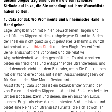
diesem Blogbeitrag erkunden wir die fünf schönsten
Strände auf Ibiza, die Sie unbedingt auf Ihrer Wunschliste
haben sollten.
1. Cala Jondal: Wo Prominente und Einheimische Hand in
Hand gehen
Lage: Umgeben von mit Pinien bewachsenen Hügeln und
zerklüfteten Klippen ist dieser abgelegene Strand im Süden
der Insel ein nicht ganz so gut gehütetes Geheimnis, nur 20
Autominuten von
Ibiza-Stadt
und dem Flughafen entfernt.
Seine landschaftliche Schönheit und die relative
Abgeschiedenheit von den geschäftigen Touristenzentren
bieten ein friedliches und entspannendes Stranderlebnis und
sind dennoch leicht mit dem Bus oder, wenn Sie Glück haben,
mit der Yacht erreichbar, mit einem „Ausschreibungsservice“
für Kunden des Blue Marlin Restaurants.
Ausstattung: Cala Jondal ist ein bezaubernder Strand, der
von Pinien und steilen Klippen gesäumt ist. Es ist ein beliebter
Ort bei Bootsbesitzern und denen, die ein bisschen Luxus
suchen. Er gilt als einer der elegantesten Strände Ibizas und
bietet eine Reihe von Strandrestaurants, die sich sowohl an