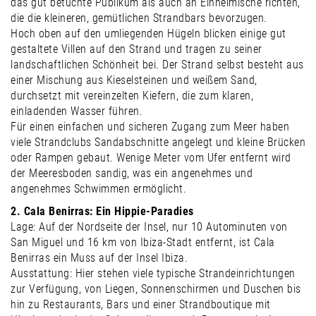
das gut betuchte Publikum als auch an Einheimische richten,
die die kleineren, gemütlichen Strandbars bevorzugen.
Hoch oben auf den umliegenden Hügeln blicken einige gut
gestaltete Villen auf den Strand und tragen zu seiner
landschaftlichen Schönheit bei. Der Strand selbst besteht aus
einer Mischung aus Kieselsteinen und weißem Sand,
durchsetzt mit vereinzelten Kiefern, die zum klaren,
einladenden Wasser führen.
Für einen einfachen und sicheren Zugang zum Meer haben
viele Strandclubs Sandabschnitte angelegt und kleine Brücken
oder Rampen gebaut. Wenige Meter vom Ufer entfernt wird
der Meeresboden sandig, was ein angenehmes und
angenehmes Schwimmen ermöglicht.
2. Cala Benirras: Ein Hippie-Paradies
Lage: Auf der Nordseite der Insel, nur 10 Autominuten von
San Miguel und 16 km von Ibiza-Stadt entfernt, ist Cala
Benirras ein Muss auf der Insel Ibiza.
Ausstattung: Hier stehen viele typische Strandeinrichtungen
zur Verfügung, von Liegen, Sonnenschirmen und Duschen bis
hin zu Restaurants, Bars und einer Strandboutique mit